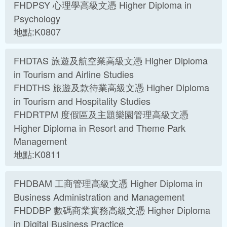
FHDPSY 心理學高級文憑 Higher Diploma in
Psychology
地點:K0807
FHDTAS 旅遊及航空業高級文憑 Higher Diploma
in Tourism and Airline Studies
FHDTHS 旅遊及款待業高級文憑 Higher Diploma
in Tourism and Hospitality Studies
FHDRTPM 度假區及主題樂園管理高級文憑
Higher Diploma in Resort and Theme Park
Management
地點:K0811
FHDBAM 工商管理高級文憑 Higher Diploma in
Business Administration and Management
FHDDBP 數碼商業實務高級文憑 Higher Diploma
in Digital Business Practice